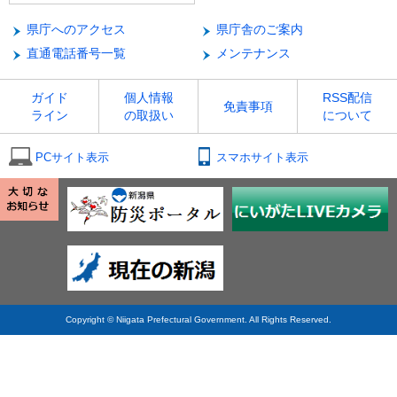
県庁へのアクセス
県庁舎のご案内
直通電話番号一覧
メンテナンス
ガイド
個人情報
RSS配信
免責事項
ライン
の取扱い
について
PCサイト表示
スマホサイト表示
Copyright © Niigata Prefectural Government. All Rights Reserved.