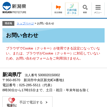
ペ
メ
ー
ニ
ジ
ュ
の
ー
先
を
トップページ
>
お問い合わせ
現在地
頭
飛
本
で
ば
お問い合わせ
文
す。
し
て
本
ブラウザでCookie（クッキー）が使用できる設定になっていな
文
い、または、ブラウザがCookie（クッキー）に対応していない
へ
ため、お問い合わせフォームをご利用頂けません。
新潟県庁
法人番号 5000020150002
〒950-8570 新潟市中央区新光町4番地1
電話番号：025-285-5511（代表）
8時30分から17時15分まで、土日・祝日・年末年始を除く
手話で電話する