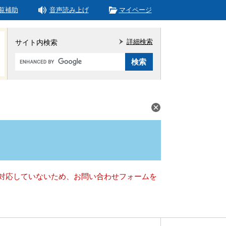
覧補助
音声読み上げ
マイページ
詳細検索
サイト内検索
Google
カ
ス
タ
ム
検
索
）に対応していないため、お問い合わせフォームを