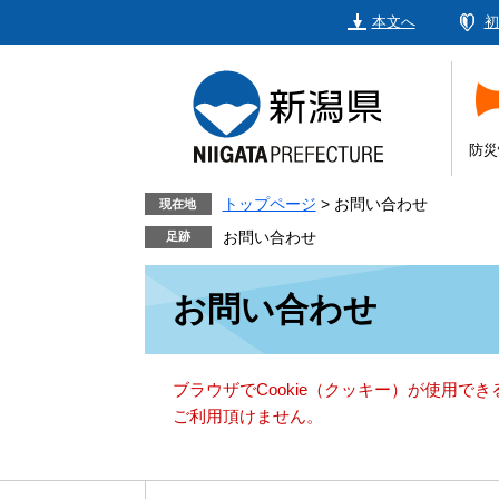
ペ
メ
本文へ
初
ー
ニ
ジ
ュ
の
ー
先
を
頭
飛
防災
で
ば
す。
し
トップページ
>
お問い合わせ
現在地
て
お問い合わせ
本
本
文
お問い合わせ
文
へ
ブラウザでCookie（クッキー）が使用で
ご利用頂けません。