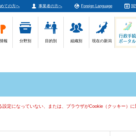
めての方へ
事業者の方へ
Foreign Language
閲
情報
分野別
目的別
組織別
現在の新潟
きる設定になっていない、または、ブラウザがCookie（クッキー