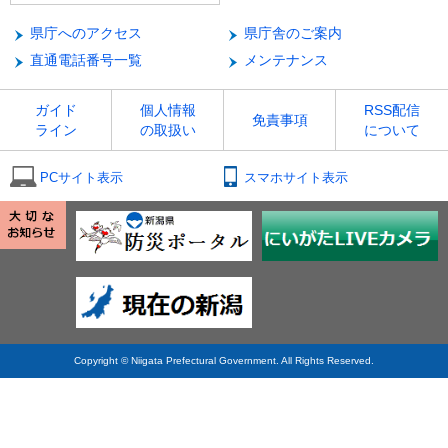
県庁へのアクセス
県庁舎のご案内
直通電話番号一覧
メンテナンス
ガイド
個人情報
RSS配信
免責事項
ライン
の取扱い
について
PCサイト表示
スマホサイト表示
Copyright © Niigata Prefectural Government. All Rights Reserved.