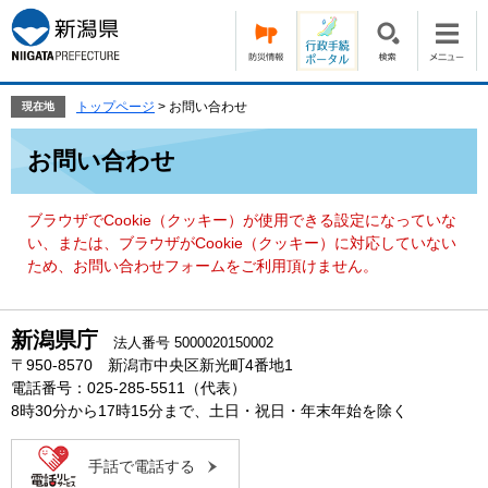
ペ
メ
ー
ニ
ジ
ュ
の
ー
先
を
トップページ
>
お問い合わせ
現在地
頭
飛
本
で
ば
お問い合わせ
文
す。
し
て
本
ブラウザでCookie（クッキー）が使用できる設定になっていな
文
い、または、ブラウザがCookie（クッキー）に対応していない
へ
ため、お問い合わせフォームをご利用頂けません。
新潟県庁
法人番号 5000020150002
〒950-8570 新潟市中央区新光町4番地1
電話番号：025-285-5511（代表）
8時30分から17時15分まで、土日・祝日・年末年始を除く
手話で電話する