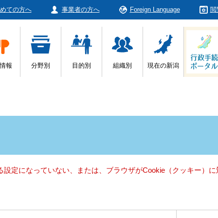
めての方へ
事業者の方へ
Foreign Language
閲
情報
分野別
目的別
組織別
現在の新潟
きる設定になっていない、または、ブラウザがCookie（クッキー