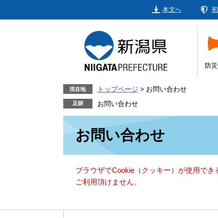
ペ
メ
本文へ
初
ー
ニ
ジ
ュ
の
ー
先
を
頭
飛
防災
で
ば
す。
し
トップページ
>
お問い合わせ
現在地
て
お問い合わせ
本
本
文
お問い合わせ
文
へ
ブラウザでCookie（クッキー）が使用で
ご利用頂けません。