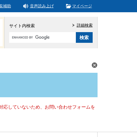
覧補助
音声読み上げ
マイページ
詳細検索
サイト内検索
Google
カ
ス
タ
ム
検
索
）に対応していないため、お問い合わせフォームを