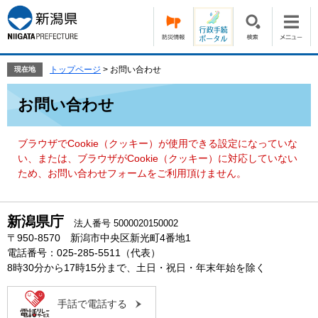
ペ
メ
ー
ニ
ジ
ュ
の
ー
先
を
トップページ
>
お問い合わせ
現在地
頭
飛
本
で
ば
お問い合わせ
文
す。
し
て
本
ブラウザでCookie（クッキー）が使用できる設定になっていな
文
い、または、ブラウザがCookie（クッキー）に対応していない
へ
ため、お問い合わせフォームをご利用頂けません。
新潟県庁
法人番号 5000020150002
〒950-8570 新潟市中央区新光町4番地1
電話番号：025-285-5511（代表）
8時30分から17時15分まで、土日・祝日・年末年始を除く
手話で電話する