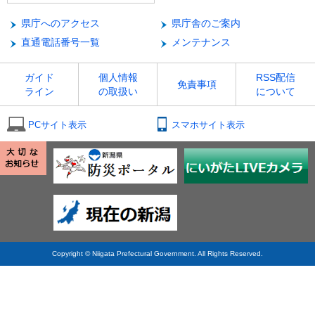
県庁へのアクセス
県庁舎のご案内
直通電話番号一覧
メンテナンス
ガイド
個人情報
RSS配信
免責事項
ライン
の取扱い
について
PCサイト表示
スマホサイト表示
Copyright © Niigata Prefectural Government. All Rights Reserved.