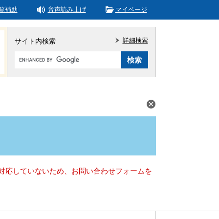
覧補助
音声読み上げ
マイページ
詳細検索
サイト内検索
Google
カ
ス
タ
ム
検
索
）に対応していないため、お問い合わせフォームを