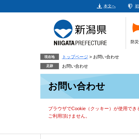
ペ
メ
本文へ
初
ー
ニ
ジ
ュ
の
ー
先
を
頭
飛
防災
で
ば
す。
し
トップページ
>
お問い合わせ
現在地
て
お問い合わせ
本
本
文
お問い合わせ
文
へ
ブラウザでCookie（クッキー）が使用で
ご利用頂けません。