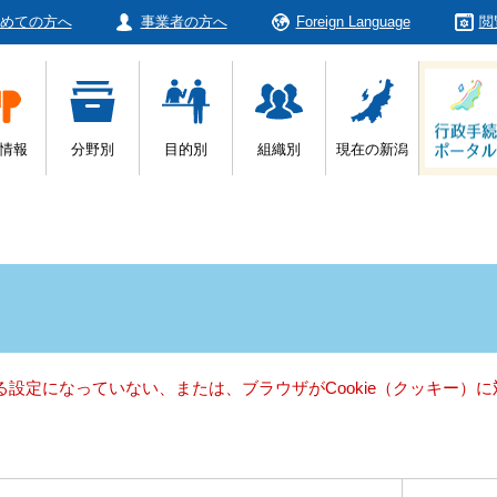
めての方へ
事業者の方へ
Foreign Language
閲
情報
分野別
目的別
組織別
現在の新潟
きる設定になっていない、または、ブラウザがCookie（クッキー