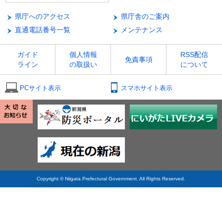
県庁へのアクセス
県庁舎のご案内
直通電話番号一覧
メンテナンス
ガイド
個人情報
RSS配信
免責事項
ライン
の取扱い
について
PCサイト表示
スマホサイト表示
Copyright © Niigata Prefectural Government. All Rights Reserved.