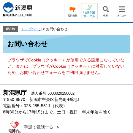
ペ
メ
ー
ニ
ジ
ュ
の
ー
先
を
トップページ
>
お問い合わせ
現在地
頭
飛
本
で
ば
お問い合わせ
文
す。
し
て
本
ブラウザでCookie（クッキー）が使用できる設定になっていな
文
い、または、ブラウザがCookie（クッキー）に対応していない
へ
ため、お問い合わせフォームをご利用頂けません。
新潟県庁
法人番号 5000020150002
〒950-8570 新潟市中央区新光町4番地1
電話番号：025-285-5511（代表）
8時30分から17時15分まで、土日・祝日・年末年始を除く
手話で電話する