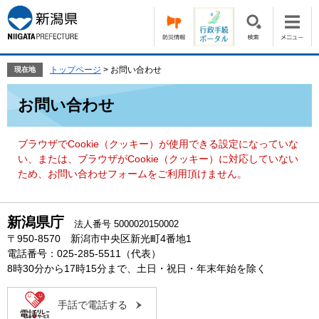
ペ
メ
ー
ニ
ジ
ュ
の
ー
先
を
トップページ
>
お問い合わせ
現在地
頭
飛
本
で
ば
お問い合わせ
文
す。
し
て
本
ブラウザでCookie（クッキー）が使用できる設定になっていな
文
い、または、ブラウザがCookie（クッキー）に対応していない
へ
ため、お問い合わせフォームをご利用頂けません。
新潟県庁
法人番号 5000020150002
〒950-8570 新潟市中央区新光町4番地1
電話番号：025-285-5511（代表）
8時30分から17時15分まで、土日・祝日・年末年始を除く
手話で電話する