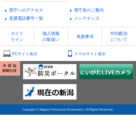
県庁へのアクセス
県庁舎のご案内
直通電話番号一覧
メンテナンス
ガイド
個人情報
RSS配信
免責事項
ライン
の取扱い
について
PCサイト表示
スマホサイト表示
Copyright © Niigata Prefectural Government. All Rights Reserved.