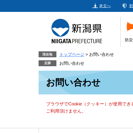
ペ
メ
本文へ
初
ー
ニ
ジ
ュ
の
ー
先
を
頭
飛
防災
で
ば
す。
し
トップページ
>
お問い合わせ
現在地
て
お問い合わせ
本
本
文
お問い合わせ
文
へ
ブラウザでCookie（クッキー）が使用で
ご利用頂けません。