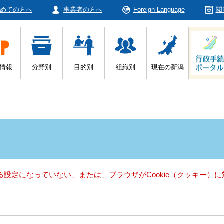
めての方へ
事業者の方へ
Foreign Language
閲
情報
分野別
目的別
組織別
現在の新潟
きる設定になっていない、または、ブラウザがCookie（クッキー