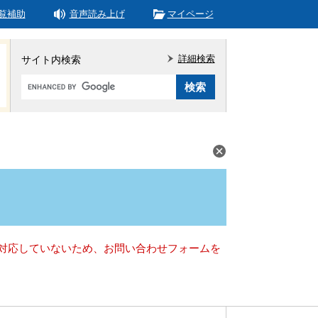
覧補助
音声読み上げ
マイページ
詳細検索
サイト内検索
Google
カ
ス
タ
ム
検
索
）に対応していないため、お問い合わせフォームを