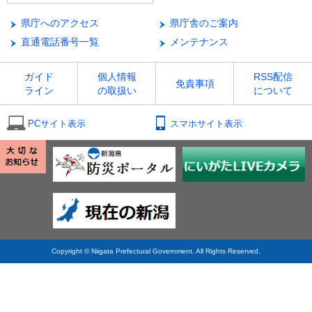
県庁へのアクセス
県庁舎のご案内
直通電話番号一覧
メンテナンス
ガイド
個人情報
RSS配信
免責事項
ライン
の取扱い
について
PCサイト表示
スマホサイト表示
Copyright © Niigata Prefectural Government. All Rights Reserved.