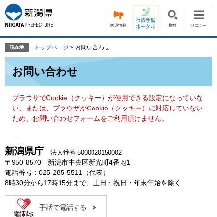
ペ
メ
ー
ニ
ジ
ュ
の
ー
先
を
トップページ
>
お問い合わせ
現在地
頭
飛
本
で
ば
お問い合わせ
文
す。
し
て
本
ブラウザでCookie（クッキー）が使用できる設定になっていな
文
い、または、ブラウザがCookie（クッキー）に対応していない
へ
ため、お問い合わせフォームをご利用頂けません。
新潟県庁
法人番号 5000020150002
〒950-8570 新潟市中央区新光町4番地1
電話番号：025-285-5511（代表）
8時30分から17時15分まで、土日・祝日・年末年始を除く
手話で電話する