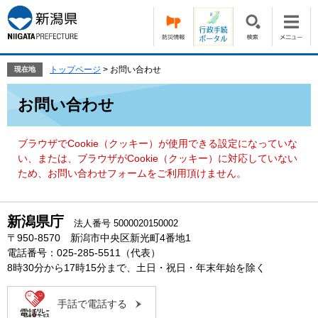
ペ
メ
ー
ニ
ジ
ュ
の
ー
先
を
トップページ
>
お問い合わせ
現在地
頭
飛
本
で
ば
お問い合わせ
文
す。
し
て
本
ブラウザでCookie（クッキー）が使用できる設定になっていな
文
い、または、ブラウザがCookie（クッキー）に対応していない
へ
ため、お問い合わせフォームをご利用頂けません。
新潟県庁
法人番号 5000020150002
〒950-8570 新潟市中央区新光町4番地1
電話番号：025-285-5511（代表）
8時30分から17時15分まで、土日・祝日・年末年始を除く
手話で電話する