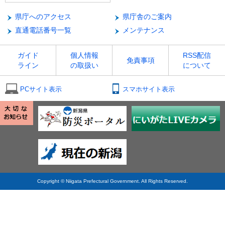
県庁へのアクセス
県庁舎のご案内
直通電話番号一覧
メンテナンス
ガイド
個人情報
RSS配信
免責事項
ライン
の取扱い
について
PCサイト表示
スマホサイト表示
Copyright © Niigata Prefectural Government. All Rights Reserved.