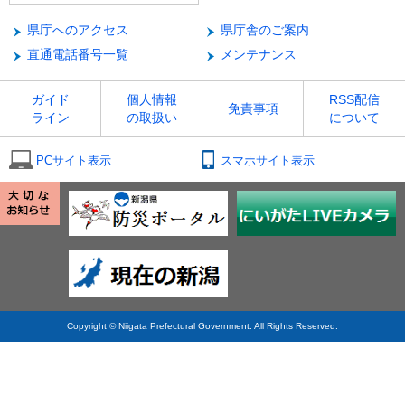
県庁へのアクセス
県庁舎のご案内
直通電話番号一覧
メンテナンス
ガイド
個人情報
RSS配信
免責事項
ライン
の取扱い
について
PCサイト表示
スマホサイト表示
Copyright © Niigata Prefectural Government. All Rights Reserved.