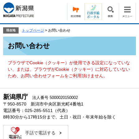
ペ
メ
ー
ニ
ジ
ュ
の
ー
先
を
トップページ
>
お問い合わせ
現在地
頭
飛
本
で
ば
お問い合わせ
文
す。
し
て
本
ブラウザでCookie（クッキー）が使用できる設定になっていな
文
い、または、ブラウザがCookie（クッキー）に対応していない
へ
ため、お問い合わせフォームをご利用頂けません。
新潟県庁
法人番号 5000020150002
〒950-8570 新潟市中央区新光町4番地1
電話番号：025-285-5511（代表）
8時30分から17時15分まで、土日・祝日・年末年始を除く
手話で電話する