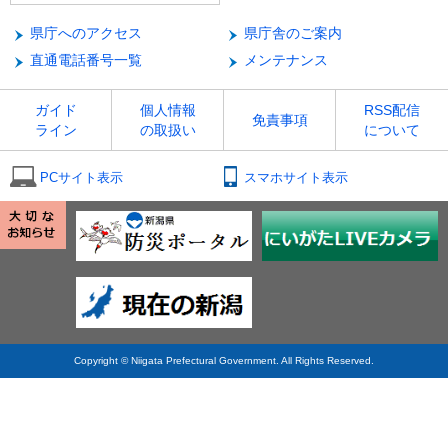
県庁へのアクセス
県庁舎のご案内
直通電話番号一覧
メンテナンス
ガイド
個人情報
RSS配信
免責事項
ライン
の取扱い
について
PCサイト表示
スマホサイト表示
Copyright © Niigata Prefectural Government. All Rights Reserved.