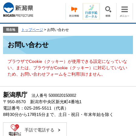
ペ
メ
ー
ニ
ジ
ュ
の
ー
先
を
トップページ
>
お問い合わせ
現在地
頭
飛
本
で
ば
お問い合わせ
文
す。
し
て
本
ブラウザでCookie（クッキー）が使用できる設定になっていな
文
い、または、ブラウザがCookie（クッキー）に対応していない
へ
ため、お問い合わせフォームをご利用頂けません。
新潟県庁
法人番号 5000020150002
〒950-8570 新潟市中央区新光町4番地1
電話番号：025-285-5511（代表）
8時30分から17時15分まで、土日・祝日・年末年始を除く
手話で電話する