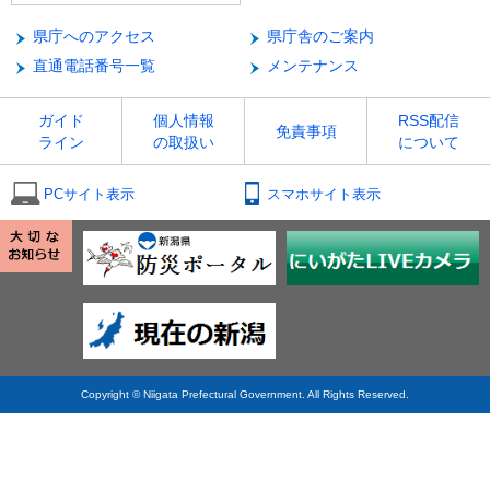
県庁へのアクセス
県庁舎のご案内
直通電話番号一覧
メンテナンス
ガイド
個人情報
RSS配信
免責事項
ライン
の取扱い
について
PCサイト表示
スマホサイト表示
Copyright © Niigata Prefectural Government. All Rights Reserved.