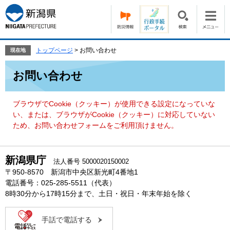
ペ
メ
ー
ニ
ジ
ュ
の
ー
先
を
トップページ
>
お問い合わせ
現在地
頭
飛
本
で
ば
お問い合わせ
文
す。
し
て
本
ブラウザでCookie（クッキー）が使用できる設定になっていな
文
い、または、ブラウザがCookie（クッキー）に対応していない
へ
ため、お問い合わせフォームをご利用頂けません。
新潟県庁
法人番号 5000020150002
〒950-8570 新潟市中央区新光町4番地1
電話番号：025-285-5511（代表）
8時30分から17時15分まで、土日・祝日・年末年始を除く
手話で電話する