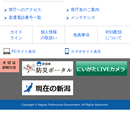
県庁へのアクセス
県庁舎のご案内
直通電話番号一覧
メンテナンス
ガイド
個人情報
RSS配信
免責事項
ライン
の取扱い
について
PCサイト表示
スマホサイト表示
Copyright © Niigata Prefectural Government. All Rights Reserved.