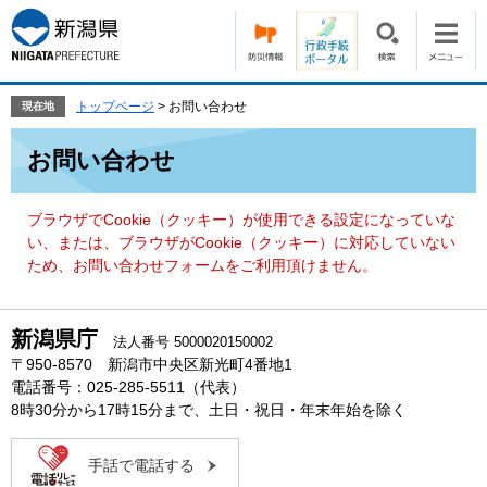
ペ
メ
ー
ニ
ジ
ュ
の
ー
先
を
トップページ
>
お問い合わせ
現在地
頭
飛
本
で
ば
お問い合わせ
文
す。
し
て
本
ブラウザでCookie（クッキー）が使用できる設定になっていな
文
い、または、ブラウザがCookie（クッキー）に対応していない
へ
ため、お問い合わせフォームをご利用頂けません。
新潟県庁
法人番号 5000020150002
〒950-8570 新潟市中央区新光町4番地1
電話番号：025-285-5511（代表）
8時30分から17時15分まで、土日・祝日・年末年始を除く
手話で電話する