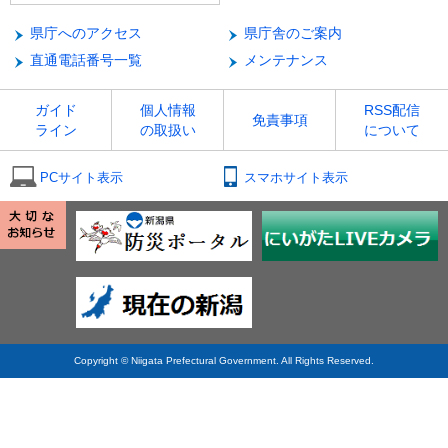
県庁へのアクセス
県庁舎のご案内
直通電話番号一覧
メンテナンス
ガイド
個人情報
RSS配信
免責事項
ライン
の取扱い
について
PCサイト表示
スマホサイト表示
Copyright © Niigata Prefectural Government. All Rights Reserved.