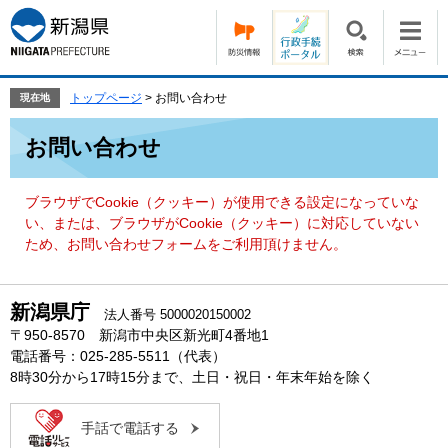
ペ
メ
ー
ニ
ジ
ュ
の
ー
先
を
トップページ
>
お問い合わせ
現在地
頭
飛
本
で
ば
お問い合わせ
文
す。
し
て
本
ブラウザでCookie（クッキー）が使用できる設定になっていな
文
い、または、ブラウザがCookie（クッキー）に対応していない
へ
ため、お問い合わせフォームをご利用頂けません。
新潟県庁
法人番号 5000020150002
〒950-8570 新潟市中央区新光町4番地1
電話番号：025-285-5511（代表）
8時30分から17時15分まで、土日・祝日・年末年始を除く
手話で電話する