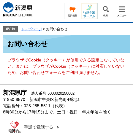
ペ
メ
ー
ニ
ジ
ュ
の
ー
先
を
トップページ
>
お問い合わせ
現在地
頭
飛
本
で
ば
お問い合わせ
文
す。
し
て
本
ブラウザでCookie（クッキー）が使用できる設定になっていな
文
い、または、ブラウザがCookie（クッキー）に対応していない
へ
ため、お問い合わせフォームをご利用頂けません。
新潟県庁
法人番号 5000020150002
〒950-8570 新潟市中央区新光町4番地1
電話番号：025-285-5511（代表）
8時30分から17時15分まで、土日・祝日・年末年始を除く
手話で電話する