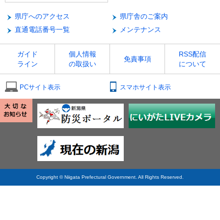
県庁へのアクセス
県庁舎のご案内
直通電話番号一覧
メンテナンス
ガイド
個人情報
RSS配信
免責事項
ライン
の取扱い
について
PCサイト表示
スマホサイト表示
Copyright © Niigata Prefectural Government. All Rights Reserved.