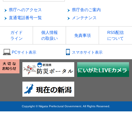
県庁へのアクセス
県庁舎のご案内
直通電話番号一覧
メンテナンス
ガイド
個人情報
RSS配信
免責事項
ライン
の取扱い
について
PCサイト表示
スマホサイト表示
Copyright © Niigata Prefectural Government. All Rights Reserved.