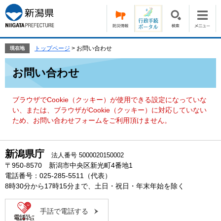
ペ
メ
ー
ニ
ジ
ュ
の
ー
先
を
トップページ
>
お問い合わせ
現在地
頭
飛
本
で
ば
お問い合わせ
文
す。
し
て
本
ブラウザでCookie（クッキー）が使用できる設定になっていな
文
い、または、ブラウザがCookie（クッキー）に対応していない
へ
ため、お問い合わせフォームをご利用頂けません。
新潟県庁
法人番号 5000020150002
〒950-8570 新潟市中央区新光町4番地1
電話番号：025-285-5511（代表）
8時30分から17時15分まで、土日・祝日・年末年始を除く
手話で電話する