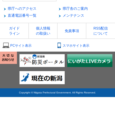
県庁へのアクセス
県庁舎のご案内
直通電話番号一覧
メンテナンス
ガイド
個人情報
RSS配信
免責事項
ライン
の取扱い
について
PCサイト表示
スマホサイト表示
Copyright © Niigata Prefectural Government. All Rights Reserved.