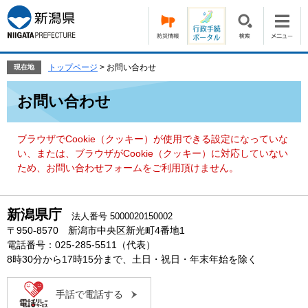
ペ
メ
ー
ニ
ジ
ュ
の
ー
先
を
トップページ
>
お問い合わせ
現在地
頭
飛
本
で
ば
お問い合わせ
文
す。
し
て
本
ブラウザでCookie（クッキー）が使用できる設定になっていな
文
い、または、ブラウザがCookie（クッキー）に対応していない
へ
ため、お問い合わせフォームをご利用頂けません。
新潟県庁
法人番号 5000020150002
〒950-8570 新潟市中央区新光町4番地1
電話番号：025-285-5511（代表）
8時30分から17時15分まで、土日・祝日・年末年始を除く
手話で電話する