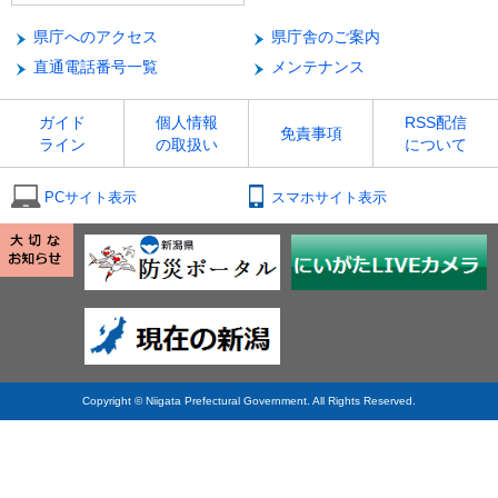
県庁へのアクセス
県庁舎のご案内
直通電話番号一覧
メンテナンス
ガイド
個人情報
RSS配信
免責事項
ライン
の取扱い
について
PCサイト表示
スマホサイト表示
Copyright © Niigata Prefectural Government. All Rights Reserved.