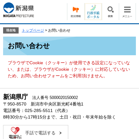
ペ
メ
ー
ニ
ジ
ュ
の
ー
先
を
トップページ
>
お問い合わせ
現在地
頭
飛
本
で
ば
お問い合わせ
文
す。
し
て
本
ブラウザでCookie（クッキー）が使用できる設定になっていな
文
い、または、ブラウザがCookie（クッキー）に対応していない
へ
ため、お問い合わせフォームをご利用頂けません。
新潟県庁
法人番号 5000020150002
〒950-8570 新潟市中央区新光町4番地1
電話番号：025-285-5511（代表）
8時30分から17時15分まで、土日・祝日・年末年始を除く
手話で電話する