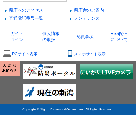
県庁へのアクセス
県庁舎のご案内
直通電話番号一覧
メンテナンス
ガイド
個人情報
RSS配信
免責事項
ライン
の取扱い
について
PCサイト表示
スマホサイト表示
Copyright © Niigata Prefectural Government. All Rights Reserved.