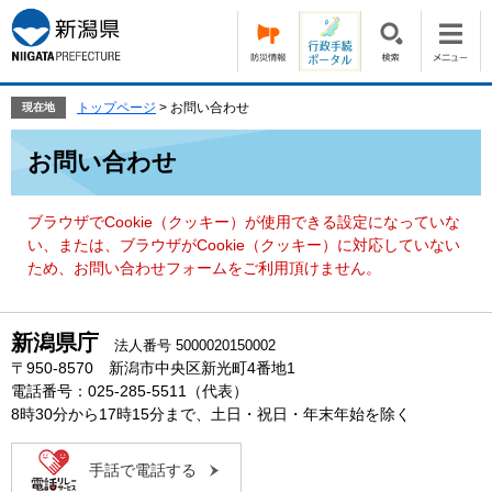
ペ
メ
ー
ニ
ジ
ュ
の
ー
先
を
トップページ
>
お問い合わせ
現在地
頭
飛
本
で
ば
お問い合わせ
文
す。
し
て
本
ブラウザでCookie（クッキー）が使用できる設定になっていな
文
い、または、ブラウザがCookie（クッキー）に対応していない
へ
ため、お問い合わせフォームをご利用頂けません。
新潟県庁
法人番号 5000020150002
〒950-8570 新潟市中央区新光町4番地1
電話番号：025-285-5511（代表）
8時30分から17時15分まで、土日・祝日・年末年始を除く
手話で電話する