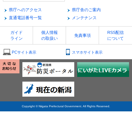
県庁へのアクセス
県庁舎のご案内
直通電話番号一覧
メンテナンス
ガイド
個人情報
RSS配信
免責事項
ライン
の取扱い
について
PCサイト表示
スマホサイト表示
Copyright © Niigata Prefectural Government. All Rights Reserved.