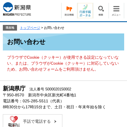
ペ
メ
ー
ニ
ジ
ュ
の
ー
先
を
トップページ
>
お問い合わせ
現在地
頭
飛
本
で
ば
お問い合わせ
文
す。
し
て
本
ブラウザでCookie（クッキー）が使用できる設定になっていな
文
い、または、ブラウザがCookie（クッキー）に対応していない
へ
ため、お問い合わせフォームをご利用頂けません。
新潟県庁
法人番号 5000020150002
〒950-8570 新潟市中央区新光町4番地1
電話番号：025-285-5511（代表）
8時30分から17時15分まで、土日・祝日・年末年始を除く
手話で電話する