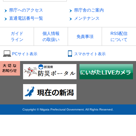
県庁へのアクセス
県庁舎のご案内
直通電話番号一覧
メンテナンス
ガイド
個人情報
RSS配信
免責事項
ライン
の取扱い
について
PCサイト表示
スマホサイト表示
Copyright © Niigata Prefectural Government. All Rights Reserved.