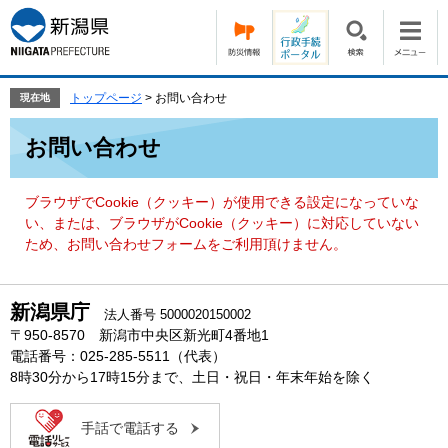
ペ
メ
ー
ニ
ジ
ュ
の
ー
先
を
トップページ
>
お問い合わせ
現在地
頭
飛
本
で
ば
お問い合わせ
文
す。
し
て
本
ブラウザでCookie（クッキー）が使用できる設定になっていな
文
い、または、ブラウザがCookie（クッキー）に対応していない
へ
ため、お問い合わせフォームをご利用頂けません。
新潟県庁
法人番号 5000020150002
〒950-8570 新潟市中央区新光町4番地1
電話番号：025-285-5511（代表）
8時30分から17時15分まで、土日・祝日・年末年始を除く
手話で電話する