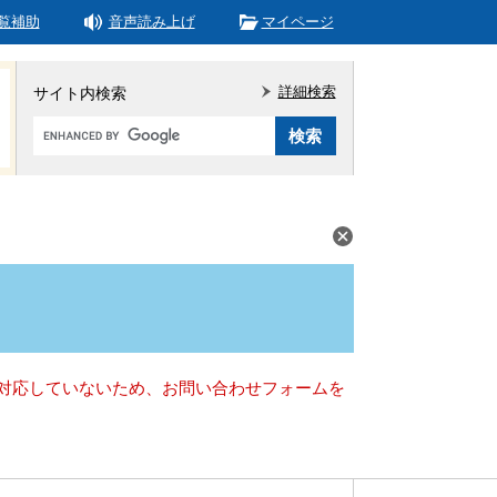
覧補助
音声読み上げ
マイページ
詳細検索
サイト内検索
Google
カ
ス
タ
ム
検
索
）に対応していないため、お問い合わせフォームを