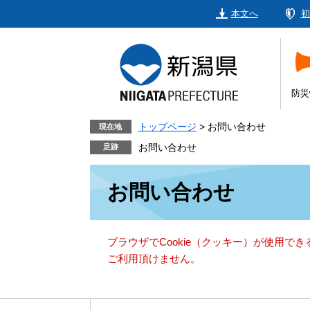
ペ
メ
本文へ
初
ー
ニ
ジ
ュ
の
ー
先
を
頭
飛
防災
で
ば
す。
し
トップページ
>
お問い合わせ
現在地
て
お問い合わせ
本
本
文
お問い合わせ
文
へ
ブラウザでCookie（クッキー）が使用で
ご利用頂けません。