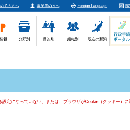
めての方へ
事業者の方へ
Foreign Language
閲
情報
分野別
目的別
組織別
現在の新潟
きる設定になっていない、または、ブラウザがCookie（クッキー