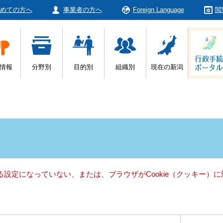
めての方へ
事業者の方へ
Foreign Language
閲
情報
分野別
目的別
組織別
現在の新潟
きる設定になっていない、または、ブラウザがCookie（クッキー