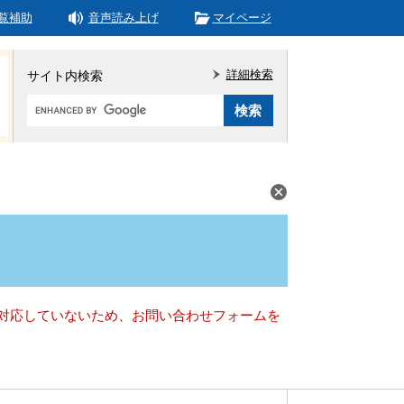
覧補助
音声読み上げ
マイページ
詳細検索
サイト内検索
Google
カ
ス
タ
ム
検
索
）に対応していないため、お問い合わせフォームを