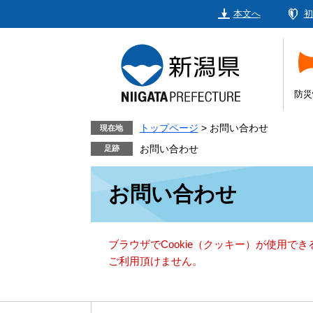
ペ
メ
本文へ
初
ー
ニ
ジ
ュ
の
ー
先
を
頭
飛
防災
で
ば
す。
し
トップページ
>
お問い合わせ
現在地
て
お問い合わせ
本
本
文
お問い合わせ
文
へ
ブラウザでCookie（クッキー）が使用で
ご利用頂けません。