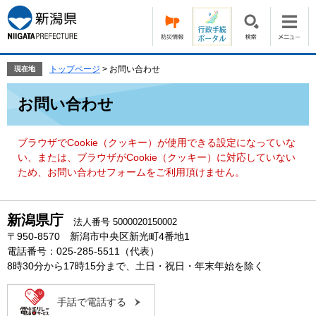
ペ
メ
ー
ニ
ジ
ュ
の
ー
先
を
トップページ
>
お問い合わせ
現在地
頭
飛
本
で
ば
お問い合わせ
文
す。
し
て
本
ブラウザでCookie（クッキー）が使用できる設定になっていな
文
い、または、ブラウザがCookie（クッキー）に対応していない
へ
ため、お問い合わせフォームをご利用頂けません。
新潟県庁
法人番号 5000020150002
〒950-8570 新潟市中央区新光町4番地1
電話番号：025-285-5511（代表）
8時30分から17時15分まで、土日・祝日・年末年始を除く
手話で電話する