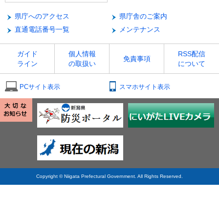
県庁へのアクセス
県庁舎のご案内
直通電話番号一覧
メンテナンス
ガイド
個人情報
RSS配信
免責事項
ライン
の取扱い
について
PCサイト表示
スマホサイト表示
Copyright © Niigata Prefectural Government. All Rights Reserved.