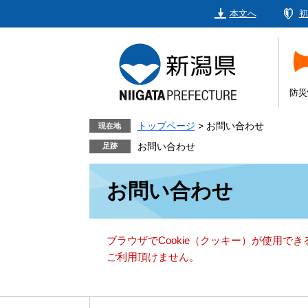
ペ
メ
本文へ
初
ー
ニ
ジ
ュ
の
ー
先
を
頭
飛
防災
で
ば
す。
し
トップページ
>
お問い合わせ
現在地
て
お問い合わせ
本
本
文
お問い合わせ
文
へ
ブラウザでCookie（クッキー）が使用で
ご利用頂けません。