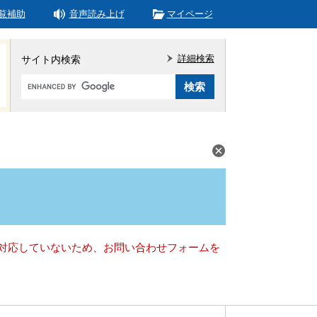
覧補助
音声読み上げ
マイページ
詳細検索
サイト内検索
Google
カ
ス
タ
ム
検
索
）に対応していないため、お問い合わせフォームを