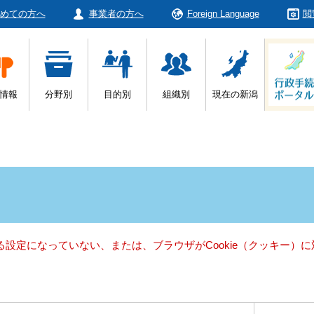
めての方へ
事業者の方へ
Foreign Language
閲
情報
分野別
目的別
組織別
現在の新潟
きる設定になっていない、または、ブラウザがCookie（クッキー