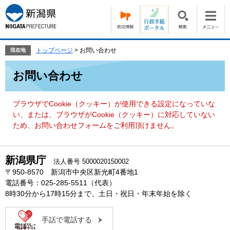
ペ
メ
ー
ニ
ジ
ュ
の
ー
先
を
トップページ
>
お問い合わせ
現在地
頭
飛
本
で
ば
お問い合わせ
文
す。
し
て
本
ブラウザでCookie（クッキー）が使用できる設定になっていな
文
い、または、ブラウザがCookie（クッキー）に対応していない
へ
ため、お問い合わせフォームをご利用頂けません。
新潟県庁
法人番号 5000020150002
〒950-8570 新潟市中央区新光町4番地1
電話番号：025-285-5511（代表）
8時30分から17時15分まで、土日・祝日・年末年始を除く
手話で電話する