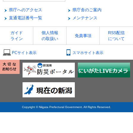
県庁へのアクセス
県庁舎のご案内
直通電話番号一覧
メンテナンス
ガイド
個人情報
RSS配信
免責事項
ライン
の取扱い
について
PCサイト表示
スマホサイト表示
Copyright © Niigata Prefectural Government. All Rights Reserved.