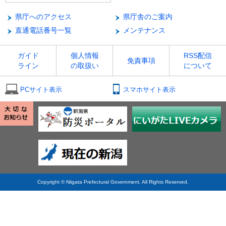
県庁へのアクセス
県庁舎のご案内
直通電話番号一覧
メンテナンス
ガイド
個人情報
RSS配信
免責事項
ライン
の取扱い
について
PCサイト表示
スマホサイト表示
Copyright © Niigata Prefectural Government. All Rights Reserved.