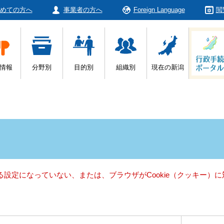
めての方へ
事業者の方へ
Foreign Language
閲
情報
分野別
目的別
組織別
現在の新潟
きる設定になっていない、または、ブラウザがCookie（クッキー