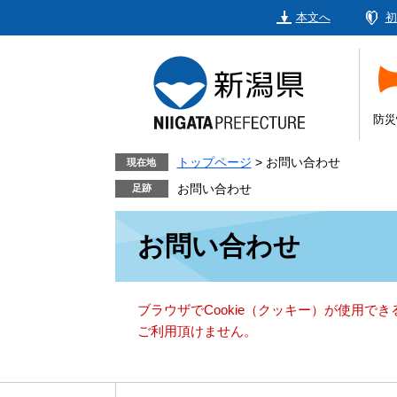
ペ
メ
本文へ
初
ー
ニ
ジ
ュ
の
ー
先
を
頭
飛
防災
で
ば
す。
し
トップページ
>
お問い合わせ
現在地
て
お問い合わせ
本
本
文
お問い合わせ
文
へ
ブラウザでCookie（クッキー）が使用で
ご利用頂けません。