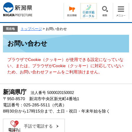
ペ
メ
ー
ニ
ジ
ュ
の
ー
先
を
トップページ
>
お問い合わせ
現在地
頭
飛
本
で
ば
お問い合わせ
文
す。
し
て
本
ブラウザでCookie（クッキー）が使用できる設定になっていな
文
い、または、ブラウザがCookie（クッキー）に対応していない
へ
ため、お問い合わせフォームをご利用頂けません。
新潟県庁
法人番号 5000020150002
〒950-8570 新潟市中央区新光町4番地1
電話番号：025-285-5511（代表）
8時30分から17時15分まで、土日・祝日・年末年始を除く
手話で電話する