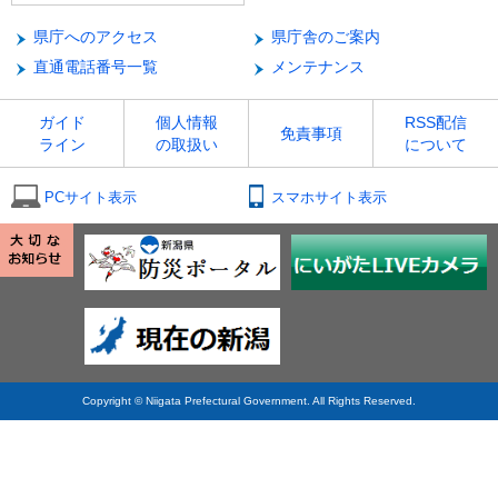
県庁へのアクセス
県庁舎のご案内
直通電話番号一覧
メンテナンス
ガイド
個人情報
RSS配信
免責事項
ライン
の取扱い
について
PCサイト表示
スマホサイト表示
Copyright © Niigata Prefectural Government. All Rights Reserved.