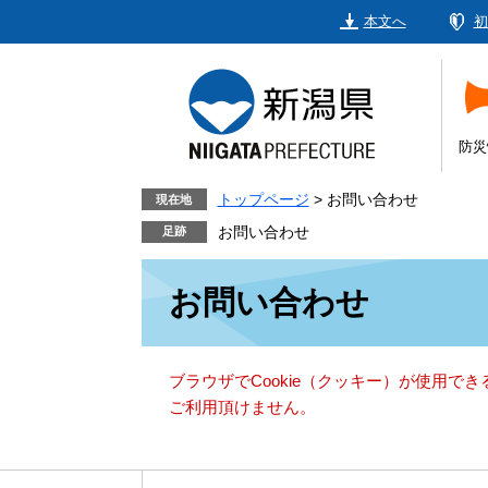
ペ
メ
本文へ
初
ー
ニ
ジ
ュ
の
ー
先
を
頭
飛
防災
で
ば
す。
し
トップページ
>
お問い合わせ
現在地
て
お問い合わせ
本
本
文
お問い合わせ
文
へ
ブラウザでCookie（クッキー）が使用で
ご利用頂けません。