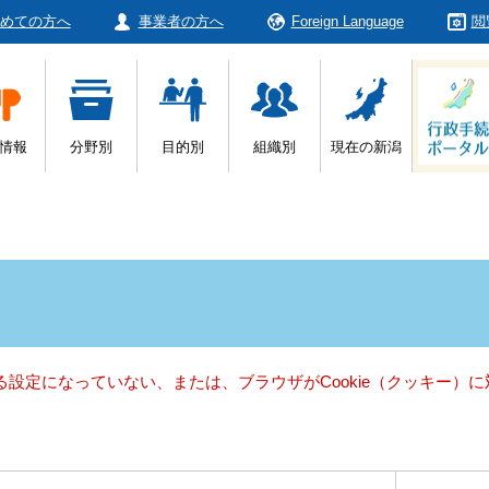
めての方へ
事業者の方へ
Foreign Language
閲
情報
分野別
目的別
組織別
現在の新潟
きる設定になっていない、または、ブラウザがCookie（クッキー