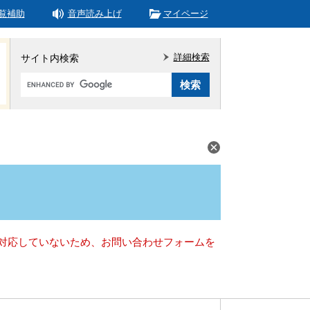
覧補助
音声読み上げ
マイページ
詳細検索
サイト内検索
Google
カ
ス
タ
ム
検
索
）に対応していないため、お問い合わせフォームを