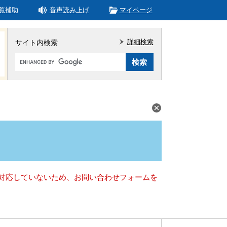
覧補助
音声読み上げ
マイページ
詳細検索
サイト内検索
Google
カ
ス
タ
ム
検
索
）に対応していないため、お問い合わせフォームを