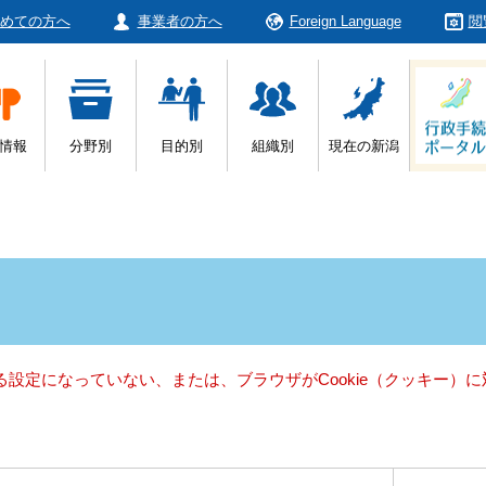
めての方へ
事業者の方へ
Foreign Language
閲
情報
分野別
目的別
組織別
現在の新潟
きる設定になっていない、または、ブラウザがCookie（クッキー