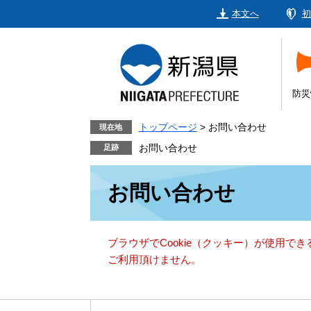
ペ
メ
本文へ
初
ー
ニ
ジ
ュ
の
ー
先
を
頭
飛
防災
で
ば
す。
し
トップページ
>
お問い合わせ
現在地
て
お問い合わせ
本
本
文
お問い合わせ
文
へ
ブラウザでCookie（クッキー）が使用で
ご利用頂けません。