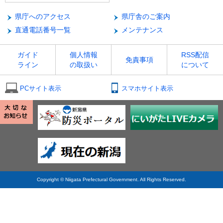
県庁へのアクセス
県庁舎のご案内
直通電話番号一覧
メンテナンス
ガイド
個人情報
RSS配信
免責事項
ライン
の取扱い
について
PCサイト表示
スマホサイト表示
Copyright © Niigata Prefectural Government. All Rights Reserved.