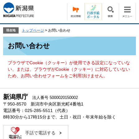
ペ
メ
ー
ニ
ジ
ュ
の
ー
先
を
トップページ
>
お問い合わせ
現在地
頭
飛
本
で
ば
お問い合わせ
文
す。
し
て
本
ブラウザでCookie（クッキー）が使用できる設定になっていな
文
い、または、ブラウザがCookie（クッキー）に対応していない
へ
ため、お問い合わせフォームをご利用頂けません。
新潟県庁
法人番号 5000020150002
〒950-8570 新潟市中央区新光町4番地1
電話番号：025-285-5511（代表）
8時30分から17時15分まで、土日・祝日・年末年始を除く
手話で電話する