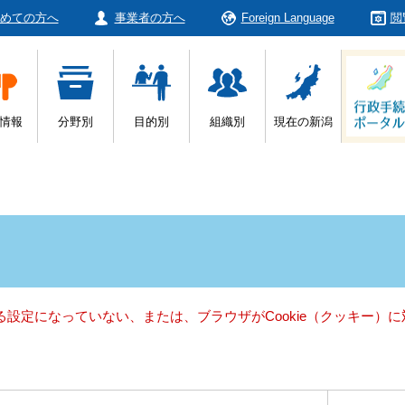
めての方へ
事業者の方へ
Foreign Language
閲
情報
分野別
目的別
組織別
現在の新潟
きる設定になっていない、または、ブラウザがCookie（クッキー