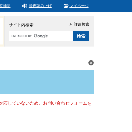
覧補助
音声読み上げ
マイページ
詳細検索
サイト内検索
Google
カ
ス
タ
ム
検
索
）に対応していないため、お問い合わせフォームを