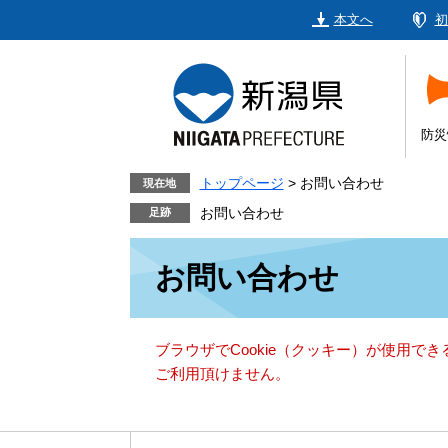
ペ
メ
本文へ
初
ー
ニ
ジ
ュ
の
ー
先
を
頭
飛
防災
で
ば
す。
し
トップページ
>
お問い合わせ
現在地
て
お問い合わせ
本
本
文
お問い合わせ
文
へ
ブラウザでCookie（クッキー）が使用で
ご利用頂けません。