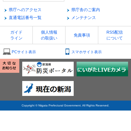
県庁へのアクセス
県庁舎のご案内
直通電話番号一覧
メンテナンス
ガイド
個人情報
RSS配信
免責事項
ライン
の取扱い
について
PCサイト表示
スマホサイト表示
Copyright © Niigata Prefectural Government. All Rights Reserved.