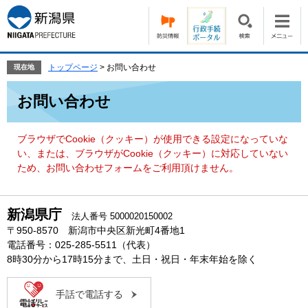
ペ
メ
ー
ニ
ジ
ュ
の
ー
先
を
トップページ
>
お問い合わせ
現在地
頭
飛
本
で
ば
お問い合わせ
文
す。
し
て
本
ブラウザでCookie（クッキー）が使用できる設定になっていな
文
い、または、ブラウザがCookie（クッキー）に対応していない
へ
ため、お問い合わせフォームをご利用頂けません。
新潟県庁
法人番号 5000020150002
〒950-8570 新潟市中央区新光町4番地1
電話番号：025-285-5511（代表）
8時30分から17時15分まで、土日・祝日・年末年始を除く
手話で電話する