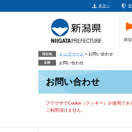
ペ
メ
本文へ
初
ー
ニ
ジ
ュ
の
ー
先
を
頭
飛
防災
で
ば
す。
し
トップページ
>
お問い合わせ
現在地
て
お問い合わせ
本
本
文
お問い合わせ
文
へ
ブラウザでCookie（クッキー）が使用で
ご利用頂けません。