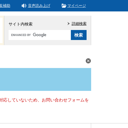
覧補助
音声読み上げ
マイページ
詳細検索
サイト内検索
Google
カ
ス
タ
ム
検
索
）に対応していないため、お問い合わせフォームを