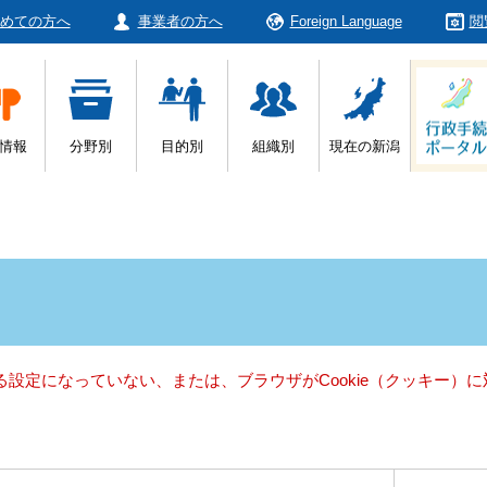
めての方へ
事業者の方へ
Foreign Language
閲
情報
分野別
目的別
組織別
現在の新潟
きる設定になっていない、または、ブラウザがCookie（クッキー