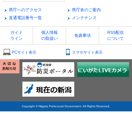
県庁へのアクセス
県庁舎のご案内
直通電話番号一覧
メンテナンス
ガイド
個人情報
RSS配信
免責事項
ライン
の取扱い
について
PCサイト表示
スマホサイト表示
Copyright © Niigata Prefectural Government. All Rights Reserved.