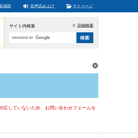
覧補助
音声読み上げ
マイページ
詳細検索
サイト内検索
Google
カ
ス
タ
ム
検
索
）に対応していないため、お問い合わせフォームを