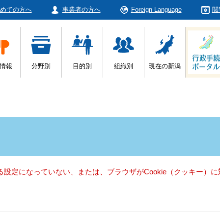
めての方へ
事業者の方へ
Foreign Language
閲
情報
分野別
目的別
組織別
現在の新潟
きる設定になっていない、または、ブラウザがCookie（クッキー