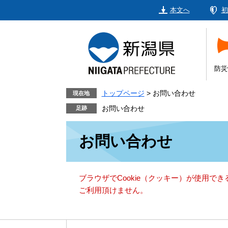
ペ
メ
本文へ
初
ー
ニ
ジ
ュ
の
ー
先
を
頭
飛
防災
で
ば
す。
し
トップページ
>
お問い合わせ
現在地
て
お問い合わせ
本
本
文
お問い合わせ
文
へ
ブラウザでCookie（クッキー）が使用で
ご利用頂けません。