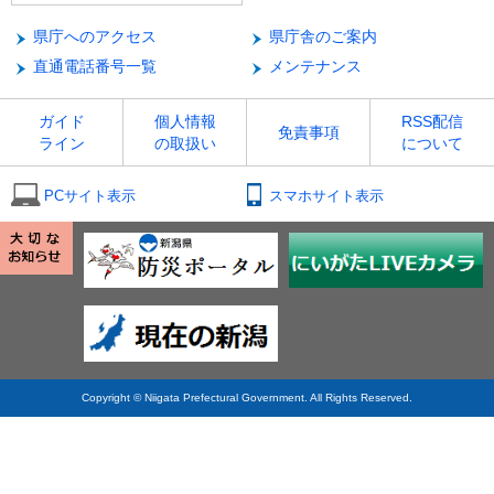
県庁へのアクセス
県庁舎のご案内
直通電話番号一覧
メンテナンス
ガイド
個人情報
RSS配信
免責事項
ライン
の取扱い
について
PCサイト表示
スマホサイト表示
Copyright © Niigata Prefectural Government. All Rights Reserved.