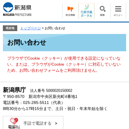
ペ
メ
ー
ニ
ジ
ュ
の
ー
先
を
トップページ
>
お問い合わせ
現在地
頭
飛
本
で
ば
お問い合わせ
文
す。
し
て
本
ブラウザでCookie（クッキー）が使用できる設定になっていな
文
い、または、ブラウザがCookie（クッキー）に対応していない
へ
ため、お問い合わせフォームをご利用頂けません。
新潟県庁
法人番号 5000020150002
〒950-8570 新潟市中央区新光町4番地1
電話番号：025-285-5511（代表）
8時30分から17時15分まで、土日・祝日・年末年始を除く
手話で電話する