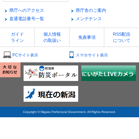
県庁へのアクセス
県庁舎のご案内
直通電話番号一覧
メンテナンス
ガイド
個人情報
RSS配信
免責事項
ライン
の取扱い
について
PCサイト表示
スマホサイト表示
Copyright © Niigata Prefectural Government. All Rights Reserved.