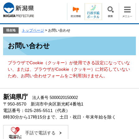
ペ
メ
ー
ニ
ジ
ュ
の
ー
先
を
トップページ
>
お問い合わせ
現在地
頭
飛
本
で
ば
お問い合わせ
文
す。
し
て
本
ブラウザでCookie（クッキー）が使用できる設定になっていな
文
い、または、ブラウザがCookie（クッキー）に対応していない
へ
ため、お問い合わせフォームをご利用頂けません。
新潟県庁
法人番号 5000020150002
〒950-8570 新潟市中央区新光町4番地1
電話番号：025-285-5511（代表）
8時30分から17時15分まで、土日・祝日・年末年始を除く
手話で電話する