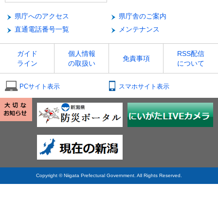
県庁へのアクセス
県庁舎のご案内
直通電話番号一覧
メンテナンス
ガイド
個人情報
RSS配信
免責事項
ライン
の取扱い
について
PCサイト表示
スマホサイト表示
Copyright © Niigata Prefectural Government. All Rights Reserved.