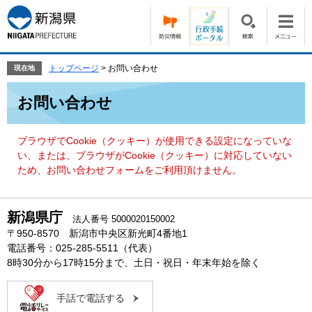
ペ
メ
ー
ニ
ジ
ュ
の
ー
先
を
トップページ
>
お問い合わせ
現在地
頭
飛
本
で
ば
お問い合わせ
文
す。
し
て
本
ブラウザでCookie（クッキー）が使用できる設定になっていな
文
い、または、ブラウザがCookie（クッキー）に対応していない
へ
ため、お問い合わせフォームをご利用頂けません。
新潟県庁
法人番号 5000020150002
〒950-8570 新潟市中央区新光町4番地1
電話番号：025-285-5511（代表）
8時30分から17時15分まで、土日・祝日・年末年始を除く
手話で電話する