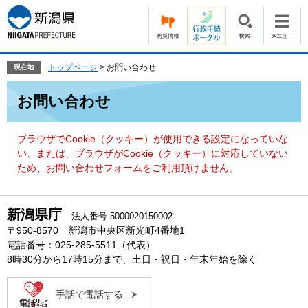
ペ
メ
ー
ニ
ジ
ュ
の
ー
先
を
トップページ
>
お問い合わせ
現在地
頭
飛
本
で
ば
お問い合わせ
文
す。
し
て
本
ブラウザでCookie（クッキー）が使用できる設定になっていな
文
い、または、ブラウザがCookie（クッキー）に対応していない
へ
ため、お問い合わせフォームをご利用頂けません。
新潟県庁
法人番号 5000020150002
〒950-8570 新潟市中央区新光町4番地1
電話番号：025-285-5511（代表）
8時30分から17時15分まで、土日・祝日・年末年始を除く
手話で電話する