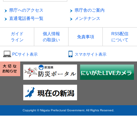
県庁へのアクセス
県庁舎のご案内
直通電話番号一覧
メンテナンス
ガイド
個人情報
RSS配信
免責事項
ライン
の取扱い
について
PCサイト表示
スマホサイト表示
Copyright © Niigata Prefectural Government. All Rights Reserved.