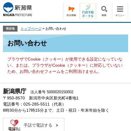
ペ
メ
ー
ニ
ジ
ュ
の
ー
先
を
トップページ
>
お問い合わせ
現在地
頭
飛
本
で
ば
お問い合わせ
文
す。
し
て
本
ブラウザでCookie（クッキー）が使用できる設定になっていな
文
い、または、ブラウザがCookie（クッキー）に対応していない
へ
ため、お問い合わせフォームをご利用頂けません。
新潟県庁
法人番号 5000020150002
〒950-8570 新潟市中央区新光町4番地1
電話番号：025-285-5511（代表）
8時30分から17時15分まで、土日・祝日・年末年始を除く
手話で電話する