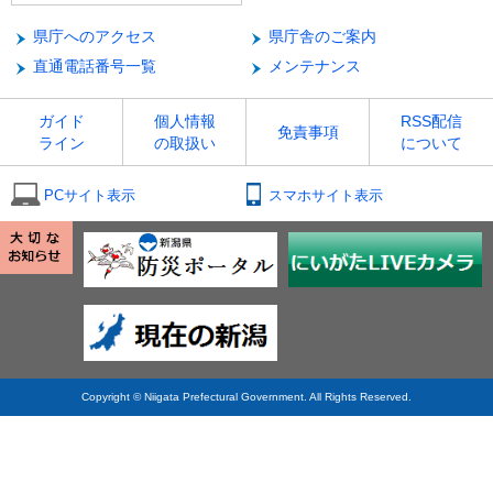
県庁へのアクセス
県庁舎のご案内
直通電話番号一覧
メンテナンス
ガイド
個人情報
RSS配信
免責事項
ライン
の取扱い
について
PCサイト表示
スマホサイト表示
Copyright © Niigata Prefectural Government. All Rights Reserved.