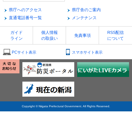
県庁へのアクセス
県庁舎のご案内
直通電話番号一覧
メンテナンス
ガイド
個人情報
RSS配信
免責事項
ライン
の取扱い
について
PCサイト表示
スマホサイト表示
Copyright © Niigata Prefectural Government. All Rights Reserved.