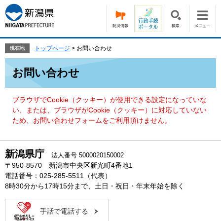
ペ
メ
ー
ニ
ジ
ュ
の
ー
先
を
トップページ
>
お問い合わせ
現在地
頭
飛
本
で
ば
お問い合わせ
文
す。
し
て
本
ブラウザでCookie（クッキー）が使用できる設定になっていな
文
い、または、ブラウザがCookie（クッキー）に対応していない
へ
ため、お問い合わせフォームをご利用頂けません。
新潟県庁
法人番号 5000020150002
〒950-8570 新潟市中央区新光町4番地1
電話番号：025-285-5511（代表）
8時30分から17時15分まで、土日・祝日・年末年始を除く
手話で電話する