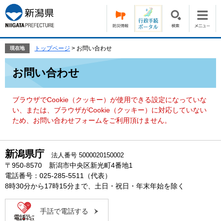
ペ
メ
ー
ニ
ジ
ュ
の
ー
先
を
トップページ
>
お問い合わせ
現在地
頭
飛
本
で
ば
お問い合わせ
文
す。
し
て
本
ブラウザでCookie（クッキー）が使用できる設定になっていな
文
い、または、ブラウザがCookie（クッキー）に対応していない
へ
ため、お問い合わせフォームをご利用頂けません。
新潟県庁
法人番号 5000020150002
〒950-8570 新潟市中央区新光町4番地1
電話番号：025-285-5511（代表）
8時30分から17時15分まで、土日・祝日・年末年始を除く
手話で電話する