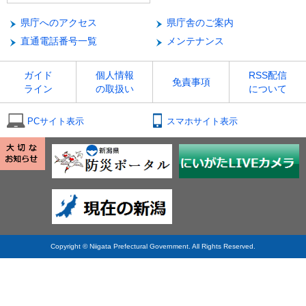
県庁へのアクセス
県庁舎のご案内
直通電話番号一覧
メンテナンス
ガイド
個人情報
RSS配信
免責事項
ライン
の取扱い
について
PCサイト表示
スマホサイト表示
Copyright © Niigata Prefectural Government. All Rights Reserved.