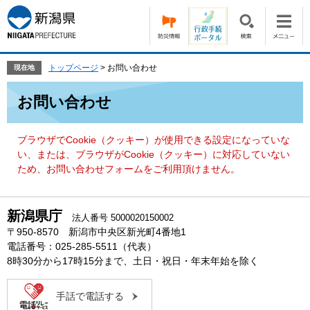
ペ
メ
ー
ニ
ジ
ュ
の
ー
先
を
トップページ
>
お問い合わせ
現在地
頭
飛
本
で
ば
お問い合わせ
文
す。
し
て
本
ブラウザでCookie（クッキー）が使用できる設定になっていな
文
い、または、ブラウザがCookie（クッキー）に対応していない
へ
ため、お問い合わせフォームをご利用頂けません。
新潟県庁
法人番号 5000020150002
〒950-8570 新潟市中央区新光町4番地1
電話番号：025-285-5511（代表）
8時30分から17時15分まで、土日・祝日・年末年始を除く
手話で電話する