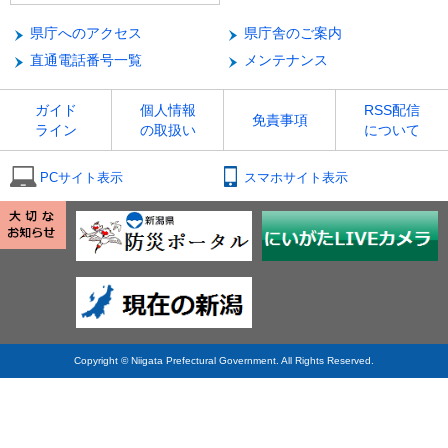
県庁へのアクセス
県庁舎のご案内
直通電話番号一覧
メンテナンス
ガイド
個人情報
RSS配信
免責事項
ライン
の取扱い
について
PCサイト表示
スマホサイト表示
Copyright © Niigata Prefectural Government. All Rights Reserved.