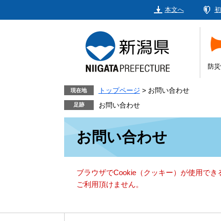
ペ
メ
本文へ
初
ー
ニ
ジ
ュ
の
ー
先
を
頭
飛
防災
で
ば
す。
し
トップページ
>
お問い合わせ
現在地
て
お問い合わせ
本
本
文
お問い合わせ
文
へ
ブラウザでCookie（クッキー）が使用で
ご利用頂けません。