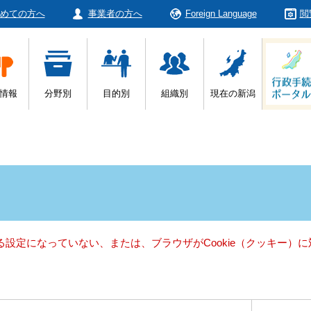
めての方へ
事業者の方へ
Foreign Language
閲
情報
分野別
目的別
組織別
現在の新潟
きる設定になっていない、または、ブラウザがCookie（クッキー