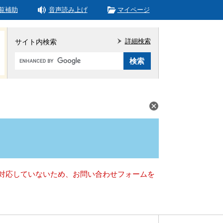
覧補助
音声読み上げ
マイページ
詳細検索
サイト内検索
Google
カ
ス
タ
ム
検
索
）に対応していないため、お問い合わせフォームを