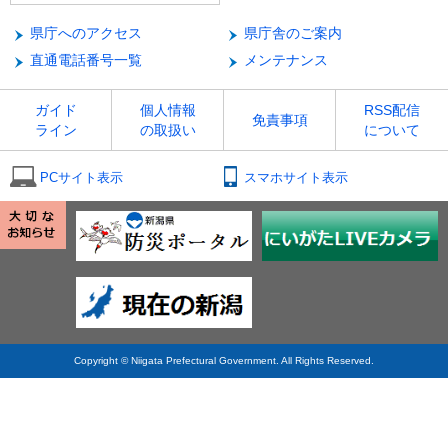
県庁へのアクセス
県庁舎のご案内
直通電話番号一覧
メンテナンス
ガイド
個人情報
RSS配信
免責事項
ライン
の取扱い
について
PCサイト表示
スマホサイト表示
Copyright © Niigata Prefectural Government. All Rights Reserved.