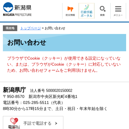
ペ
メ
ー
ニ
ジ
ュ
の
ー
先
を
トップページ
>
お問い合わせ
現在地
頭
飛
本
で
ば
お問い合わせ
文
す。
し
て
本
ブラウザでCookie（クッキー）が使用できる設定になっていな
文
い、または、ブラウザがCookie（クッキー）に対応していない
へ
ため、お問い合わせフォームをご利用頂けません。
新潟県庁
法人番号 5000020150002
〒950-8570 新潟市中央区新光町4番地1
電話番号：025-285-5511（代表）
8時30分から17時15分まで、土日・祝日・年末年始を除く
手話で電話する