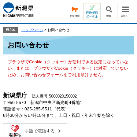
ペ
メ
ー
ニ
ジ
ュ
の
ー
先
を
トップページ
>
お問い合わせ
現在地
頭
飛
本
で
ば
お問い合わせ
文
す。
し
て
本
ブラウザでCookie（クッキー）が使用できる設定になっていな
文
い、または、ブラウザがCookie（クッキー）に対応していない
へ
ため、お問い合わせフォームをご利用頂けません。
新潟県庁
法人番号 5000020150002
〒950-8570 新潟市中央区新光町4番地1
電話番号：025-285-5511（代表）
8時30分から17時15分まで、土日・祝日・年末年始を除く
手話で電話する