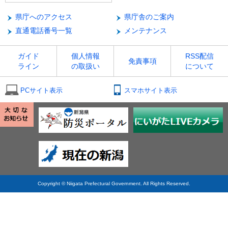
県庁へのアクセス
県庁舎のご案内
直通電話番号一覧
メンテナンス
ガイド
個人情報
RSS配信
免責事項
ライン
の取扱い
について
PCサイト表示
スマホサイト表示
Copyright © Niigata Prefectural Government. All Rights Reserved.